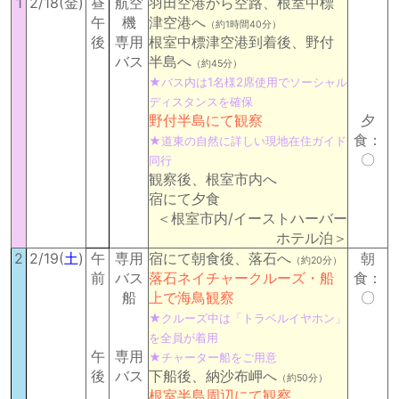
1
2/18(金)
昼
航空
羽田空港から空路、根室中標
午
機
津空港へ
（約1時間40分）
後
専用
根室中標津空港到着後、野付
バス
半島へ
（約45分）
★バス内は1名様2席使用でソーシャル
ディスタンスを確保
野付半島にて観察
夕
食：
★道東の自然に詳しい現地在住ガイド
〇
同行
観察後、根室市内へ
宿にて夕食
＜根室市内/イーストハーバー
ホテル泊＞
2
2/19(
土
)
午
専用
宿にて朝食後、落石へ
朝
（約20分）
前
バス
落石ネイチャークルーズ・船
食：
船
上で海鳥観察
〇
★クルーズ中は「トラベルイヤホン」
を全員が着用
午
専用
★チャーター船をご用意
後
バス
下船後、納沙布岬へ
（約50分）
根室半島周辺にて観察