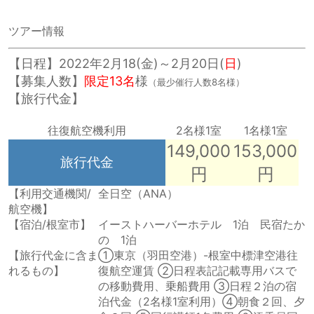
ツアー情報
【日程】2022年2月18(金)～2月20日(
日
)
【募集人数】
限定13名
様
（最少催行人数8名様）
【旅行代金】
往復フェリー＋三宅島1泊滞在
2名様1室
1名様1室
往復航空機利用
2名様1室
1名様1室
149,000
153,000
旅行代金
円
円
【利用交通機関/
全日空（ANA）
航空機】
【宿泊/根室市】
イーストハーバーホテル 1泊 民宿たか
の 1泊
【旅行代金に含ま
①東京（羽田空港）-根室中標津空港往
れるもの】
復航空運賃 ②日程表記記載専用バスで
の移動費用、乗船費用 ③日程２泊の宿
泊代金（2名様1室利用）④朝食２回、夕