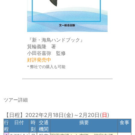
『新・海鳥ハンドブック』
箕輪義隆 著
小田谷嘉弥 監修
好評発売中
＊弊社での購入も可能
ツアー詳細
【日程】2022年2月18日(金)～2月20日(
日
)
行
日付
時
交通
摘要
食事
程
刻
機関