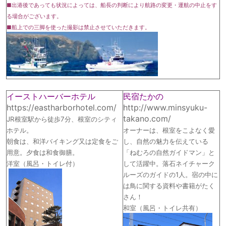
■出港後であっても状況によっては、船長の判断により航路の変更・運航の中止をす
る場合がございます。
■船上での三脚を使った撮影は禁止させていただきます。
イーストハーバーホテル
民宿たかの
https://eastharborhotel.com/
http://www.minsyuku-
takano.com/
JR根室駅から徒歩7分、根室のシティ
ホテル。
オーナーは、根室をこよなく愛
朝食は、和洋バイキング又は定食をご
し、自然の魅力を伝えている
用意。夕食は和食御膳。
「ねむろの自然ガイドマン」と
洋室（風呂・トイレ付）
して活躍中。落石ネイチャーク
ルーズのガイドの1人。宿の中に
は鳥に関する資料や書籍がたく
さん！
和室（風呂・トイレ共有）